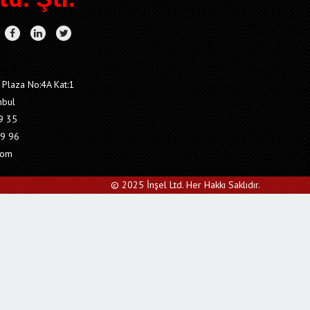
 Plaza No:4A Kat:1
nbul
9 35
9 96
com
© 2025 İnşel Ltd. Her Hakkı Saklıdır.