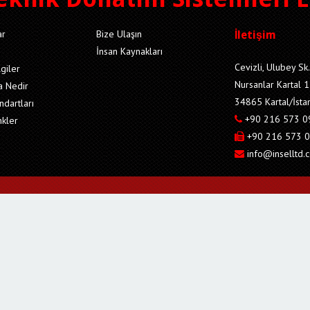
ar
Bize Ulaşın
İletişim
İnsan Kaynakları
Cevizli, Ulubey Sk.
lgiler
Nursanlar Kartal 1
a Nedir
34865 Kartal/İsta
ndartları
+90 216 573 0
nkler
+90 216 573 0
info@inselltd.