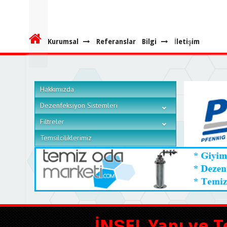
Kurumsal
Referanslar
Bilgi
İletişim
Hakkımızda
Dezenfeksiyon Sistemleri
Filtreler
Temsilciliklerimiz
İNŞEL Yapı ve T