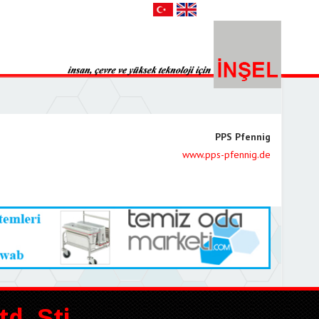
PPS Pfennig
www.pps-pfennig.de
d. Şti.