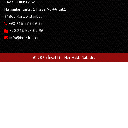
Cevizli, Ulubey Sk.
Nursanlar Kartal 1 Plaza No:4A Kat:1
34865 Kartal/İstanbul
+90 216 573 09 35
+90 216 573 09 96
info@inselltd.com
© 2025 İnşel Ltd. Her Hakkı Saklıdır.