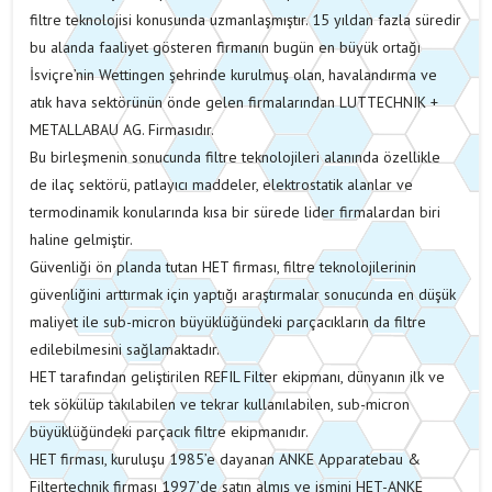
filtre teknolojisi konusunda uzmanlaşmıştır. 15 yıldan fazla süredir
bu alanda faaliyet gösteren firmanın bugün en büyük ortağı
İsviçre’nin Wettingen şehrinde kurulmuş olan, havalandırma ve
atık hava sektörünün önde gelen firmalarından LUTTECHNIK +
METALLABAU AG. Firmasıdır.
Bu birleşmenin sonucunda filtre teknolojileri alanında özellikle
de ilaç sektörü, patlayıcı maddeler, elektrostatik alanlar ve
termodinamik konularında kısa bir sürede lider firmalardan biri
haline gelmiştir.
Güvenliği ön planda tutan HET firması, filtre teknolojilerinin
güvenliğini arttırmak için yaptığı araştırmalar sonucunda en düşük
maliyet ile sub-micron büyüklüğündeki parçacıkların da filtre
edilebilmesini sağlamaktadır.
HET tarafından geliştirilen REFIL Filter ekipmanı, dünyanın ilk ve
tek sökülüp takılabilen ve tekrar kullanılabilen, sub-micron
büyüklüğündeki parçacık filtre ekipmanıdır.
HET firması, kuruluşu 1985’e dayanan ANKE Apparatebau &
Filtertechnik firması 1997’de satın almış ve ismini HET-ANKE