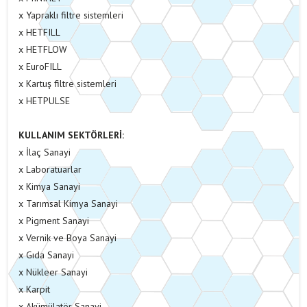
x Yapraklı filtre sistemleri
x HETFILL
x HETFLOW
x EuroFILL
x Kartuş filtre sistemleri
x HETPULSE
KULLANIM SEKTÖRLERİ:
x İlaç Sanayi
x Laboratuarlar
x Kimya Sanayi
x Tarımsal Kimya Sanayi
x Pigment Sanayi
x Vernik ve Boya Sanayi
x Gıda Sanayi
x Nükleer Sanayi
x Karpit
x Akümülatör Sanayi