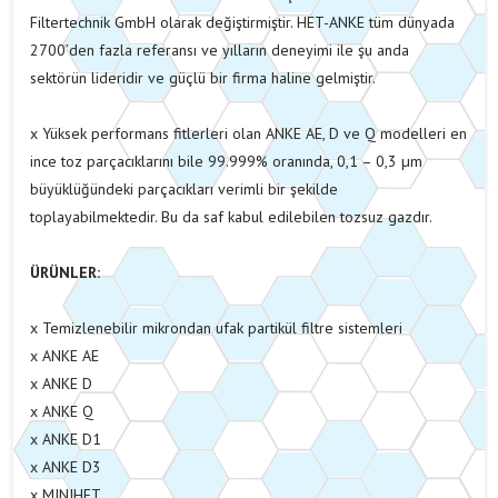
Filtertechnik GmbH olarak değiştirmiştir. HET-ANKE tüm dünyada
2700’den fazla referansı ve yılların deneyimi ile şu anda
sektörün lideridir ve güçlü bir firma haline gelmiştir.
x Yüksek performans fitlerleri olan ANKE AE, D ve Q modelleri en
ince toz parçacıklarını bile 99.999% oranında, 0,1 – 0,3 µm
büyüklüğündeki parçacıkları verimli bir şekilde
toplayabilmektedir. Bu da saf kabul edilebilen tozsuz gazdır.
ÜRÜNLER:
x Temizlenebilir mikrondan ufak partikül filtre sistemleri
x ANKE AE
x ANKE D
x ANKE Q
x ANKE D1
x ANKE D3
x MINIHET