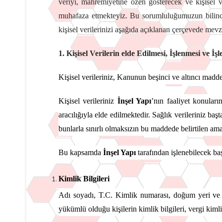
veriyi, mahremiyetine özen gösterecek ve kişisel v
muhafaza etmekteyiz. Bu sorumluluğumuzun bilinc
kişisel verilerinizi aşağıda açıklanan çerçevede mev
1. Kişisel Verilerin elde Edilmesi, İşlenmesi ve İ
Kişisel verileriniz, Kanunun beşinci ve altıncı maddel
Kişisel verileriniz
İnşel Yapı
’nın faaliyet konuları
aracılığıyla elde edilmektedir. Sağlık verileriniz başta
bunlarla sınırlı olmaksızın bu maddede belirtilen amaçl
Bu kapsamda
İnşel Yapı
tarafından işlenebilecek başl
Kimlik Bilgileri
Adı soyadı, T.C. Kimlik numarası, doğum yeri ve ta
yükümlü olduğu kişilerin kimlik bilgileri, vergi kiml