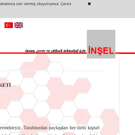
anmamıza izin vermiş oluyorsunuz. Çerez
KETİ
ermekteyiz. Tarafınızdan paylaşılan her türlü kişisel