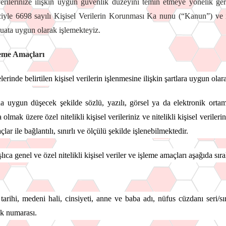
erilerinize ilişkin uygun güvenlik düzeyini temin etmeye yönelik gerek
iyle 6698 sayılı Kişisel Verilerin Korunması Ka nunu (“Kanun”) ve
zuata uygun olarak işlemekteyiz.
şleme Amaçları
erinde belirtilen kişisel verilerin işlenmesine ilişkin şartlara uygun ola
na uygun düşecek şekilde sözlü, yazılı, görsel ya da elektronik ortamda
 olmak üzere özel nitelikli kişisel verileriniz ve nitelikli kişisel verileri
ar ile bağlantılı, sınırlı ve ölçülü şekilde işlenebilmektedir.
ıca genel ve özel nitelikli kişisel veriler ve işleme amaçları aşağıda sıra
rihi, medeni hali, cinsiyeti, anne ve baba adı, nüfus cüzdanı seri/sı
ik numarası.