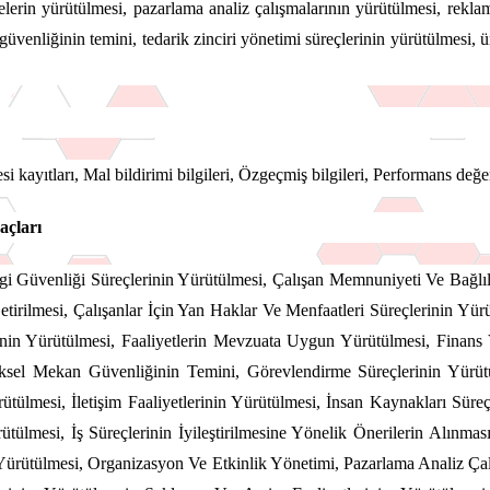
elerin yürütülmesi, pazarlama analiz çalışmalarının yürütülmesi, rekl
n güvenliğinin temini, tedarik zinciri yönetimi süreçlerinin yürütülmesi,
esi kayıtları, Mal bildirimi bilgileri, Özgeçmiş bilgileri, Performans değ
açları
i Güvenliği Süreçlerinin Yürütülmesi, Çalışan Memnuniyeti Ve Bağlılığ
rilmesi, Çalışanlar İçin Yan Haklar Ve Menfaatleri Süreçlerinin Yürüt
erinin Yürütülmesi, Faaliyetlerin Mevzuata Uygun Yürütülmesi, Finans
ziksel Mekan Güvenliğinin Temini, Görevlendirme Süreçlerinin Yürüt
ütülmesi, İletişim Faaliyetlerinin Yürütülmesi, İnsan Kaynakları Süreç
rütülmesi, İş Süreçlerinin İyileştirilmesine Yönelik Önerilerin Alınmas
nin Yürütülmesi, Organizasyon Ve Etkinlik Yönetimi, Pazarlama Analiz Ç